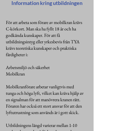
Information kring utbildningen
För att arbeta som förare av mobilkran krävs
C-körkort. Man ska ha fyllt 18 år och ha
godkända kunskaper. För att få
utbildningsintyg eller yrkesbevis från TYA
krävs teoretiska kunskaper och praktiska
färdigheter i:
Arbetsmiljö och säkerhet
Mobilkran
Mobilkranförare arbetar vanligtvis med
tunga och höga lyft, vilket kan kräva hjälp av
en signalman för att manövrera kranen rätt.
Föraren har också ett stort ansvar för att den
lyftutrustning som används är i gott skick.
Utbildningens längd varierar mellan 1-10