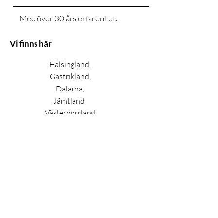
Med över 30 års erfarenhet.
Vi finns här
Hälsingland,
Gästrikland,
Dalarna,
Jämtland
Västernorrland
Behöver du hjälp på annan ort?
Kontakta oss, Vi har erfarenhet av arbeten mellan
Haparanda - Ystad